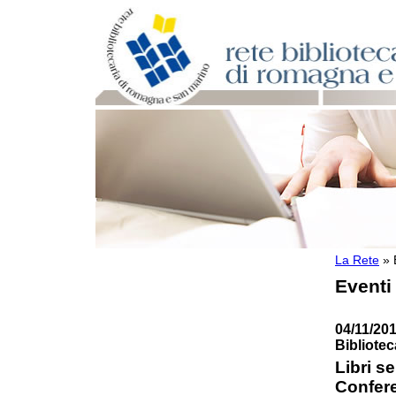
La Rete
»
Per bibliotecari e archivisti
Eventi
Documenti e materiale utile
Professione Bibliotecario
Professione Archivista
04/11/20
Piani bibliotecari e archivistici
Bibliote
Statistiche
Libri s
Riviste specializzate e basi dati
Confere
Domande frequenti (FAQ)