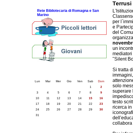
Terrusi
ScopriRete la FESTA
L'Istituzi
Rete Bibliotecaria di Romagna e San
Marino
Classense 
per l`imm
e Parteci
del Comu
organizz
novembre,
un incontr
mediatori
"Silent Bo
Calendario eventi
Si tratta 
immagini,
« prec.
agosto 2026
succ. »
attenzione
Lun
Mar
Mer
Gio
Ven
Sab
Dom
solo mess
1
2
superare l
3
4
5
6
7
8
9
impedisco
10
11
12
13
14
15
16
testo scr
17
18
19
20
21
22
23
ricerca in
24
25
26
27
28
29
30
iconografi
31
dell'educ
collabora