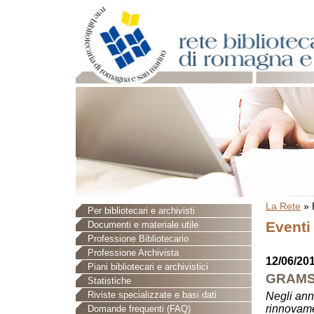
La Rete
»
Per bibliotecari e archivisti
Eventi
Documenti e materiale utile
Professione Bibliotecario
Professione Archivista
12/06/201
Piani bibliotecari e archivistici
GRAMSC
Statistiche
Riviste specializzate e basi dati
Negli anni
rinnovame
Domande frequenti (FAQ)