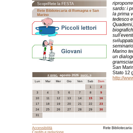
riproporre
ScopriRete la FESTA
sardo: i 
Rete Bibliotecaria di Romagna e San
la prima v
Marino
tedesco e 
Quaderni,
biografich
sull'even
sviluppata
seminario
Marino te
un dialogo
gramscia
San Marin
Calendario eventi
Stato 12 
« prec.
agosto 2026
succ. »
http://w
Lun
Mar
Mer
Gio
Ven
Sab
Dom
1
2
3
4
5
6
7
8
9
10
11
12
13
14
15
16
17
18
19
20
21
22
23
24
25
26
27
28
29
30
31
Accessibilità
Rete Bibliotecaria
Credits e redazione