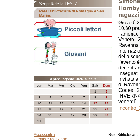
Simone
ScopriRete la FESTA
Hornby 
Rete Bibliotecaria di Romagna e San
ragazzi
Marino
Giovedì 2
10.30 pre
Tamerice"
Veneto , 
Ravenna l
internaz
della scu
l'evento 
decentram
Calendario eventi
insegnati
invitata a
« prec.
agosto 2026
succ. »
di Ravenn
Lun
Mar
Mer
Gio
Ven
Sab
Dom
Codes
, 
1
2
INVERNAL
3
4
5
6
7
8
9
venerdi' 
10
11
12
13
14
15
16
incontro_
17
18
19
20
21
22
23
24
25
26
27
28
29
30
31
Accessibilità
Rete Bibliotecaria
Credits e redazione