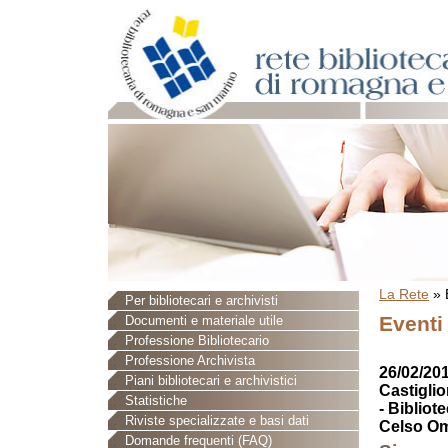
La Rete
»
Per bibliotecari e archivisti
Eventi
Documenti e materiale utile
Professione Bibliotecario
Professione Archivista
26/02/201
Piani bibliotecari e archivistici
Castigli
Statistiche
- Biblio
Riviste specializzate e basi dati
Celso Om
Domande frequenti (FAQ)