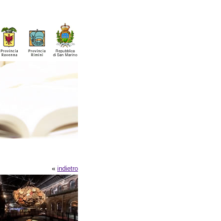
«
indietro