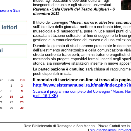
musei, agli educatori e operatori culturali, agli
insegnanti di scuola e agli studenti universitari.
Ravenna - Sala Corelli del Teatro Alighieri - 6
omagna e San
dicembre 2011
Il titolo del convegno "
Musei: narrare, allestire, comuni
sull'obiettivo della giornata: mettere a confronto idee, ricer
museologia e di museografia, porre in luce nuovi punti di v
radicata istituzione culturale, al fine di suggerire le linee g
gestione e la comunicazione del museo o di una collezion
Durante la giornata di studi saranno presentate le ricerche 
dell'allestimento architettonico e della comunicazione visi
stretto confronto tra esperti, amministratori e progettisti d
mosrando sia progetti espositivi formali inseriti negli spazi 
storica, sia innovative istallazioni inserite in nuove apposi
nti
La
partecipazione è gratuita
; sarà chiusa al raggiungim
posti disponibili in sala.
6
succ. »
Il modulo di iscrizione on-line si trova alla pagin
en
Sab
Dom
http://www.sistemamusei.ra.it/main/index.php?
1
2
Scarica il programma completo del Convegno "Musei: Narr
7
8
9
(pdf - 16,1 KB)
14
15
16
21
22
23
28
29
30
Rete Bibliotecaria di Romagna e San Marino - Piazza Caduti per la
|
biblioteche@mail.provincia