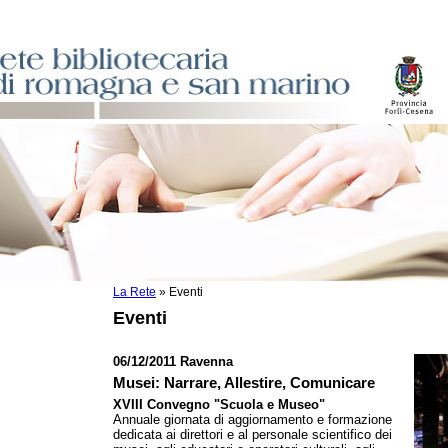
La Rete
»
Eventi
sti
Eventi
ile
o
06/12/2011 Ravenna
istici
Musei: Narrare, Allestire, Comunicare
XVIII Convegno "Scuola e Museo"
Annuale giornata di aggiornamento e formazione
asi dati
dedicata ai direttori e al personale scientifico dei
)