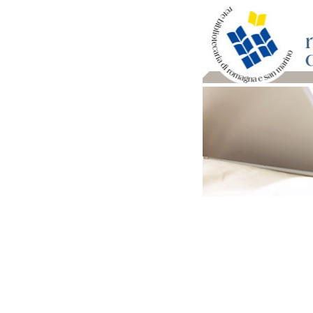
Per bibliotecari e archivi
Documenti e materiale ut
Professione Bibliotecari
Professione Archivista
Piani bibliotecari e archiv
Statistiche
Riviste specializzate e b
Domande frequenti (FAQ