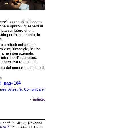
care
" pone subito l'accento
che e opinioni di esperti di
ista sul futuro di una
uida per l'allestimento, la
e.
più attuali nell'ambito
va e multimediale, in uno
i fama internazionale,
interni dell'architettura
te architetture museali.
ento del numero massimo di
a
id_pag=104
are, Allestire, Comunicare"
«
indietro
 Libertà, 2 - 48121 Ravenna
.ra.it
| Tel 0544.258012/13