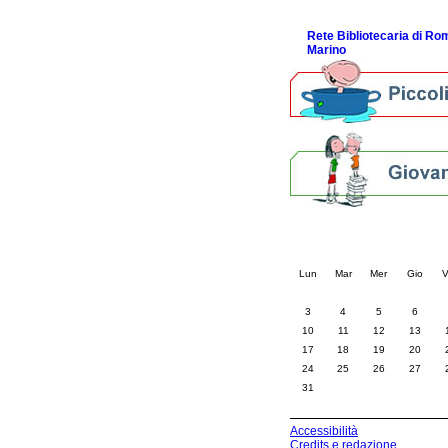
ScopriRete la FESTA
Rete Bibliotecaria di R
Marino
Calendario eve
« prec.
agosto 202
Lun
Mar
Mer
Gio
V
3
4
5
6
10
11
12
13
17
18
19
20
24
25
26
27
31
Accessibilità
Credits e redazione