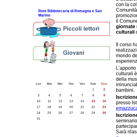
ScopriRete la FESTA
con la co
Comunità 
Rete Bibliotecaria di Romagna e San
promozion
Marino
il Comun
giornate 
culturali
d
Il corso h
realizzazi
mondo dei
esperienza
L'apporto 
Calendario eventi
culturali 
« prec.
agosto 2026
succ. »
della mus
Lun
Mar
Mer
Gio
Ven
Sab
Dom
irrinuncia
bambini.
1
2
3
4
5
6
7
8
9
Iscrizion
10
11
12
13
14
15
16
presso Ist
17
18
19
20
21
22
23
emazzuca
24
25
26
27
28
29
30
Iscrizion
31
seminario
partecipan
Sarà rilas