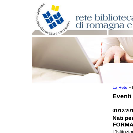
La Rete
»
Per bibliotecari e archivisti
Eventi
Documenti e materiale utile
Professione Bibliotecario
Professione Archivista
01/12/20
Piani bibliotecari e archivistici
Nati pe
Statistiche
FORMA
Riviste specializzate e basi dati
Domande frequenti (FAQ)
L'Istituzi