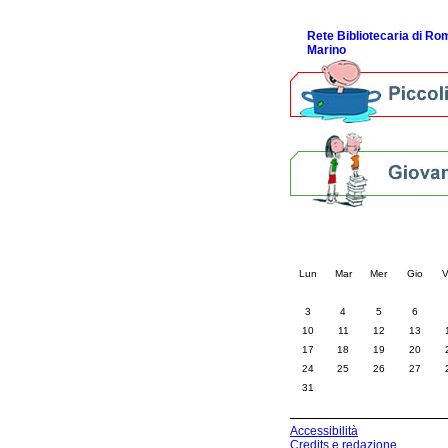
ScopriRete la FESTA
Rete Bibliotecaria di R
Marino
Calendario eve
« prec.
agosto 202
Lun
Mar
Mer
Gio
V
3
4
5
6
10
11
12
13
17
18
19
20
24
25
26
27
31
Accessibilità
Credits e redazione