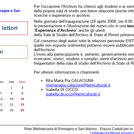
Per l'occasione l'Archivio ha chiesto agli studiosi e ai semp
omagna e San
della propria sala di studio una breve relazione (anche info
ricerche o esperienze in archivio.
Nella giornata dell'inaugurazione (18 aprile 2009, ore 9:0
la presentazione e l'illustrazione del nuovo sito in una
tav
"
Esperienze d'Archivio
" anche gli utenti
della Sala di Studio dell'Archivo di Stato di Rimini potranno
Col consenso degli autori tutte le relazioni pervenute E
quelle non esposte oralmente) potranno essere pubblicate
dell'Archivio.
L'invito alla partecipazione è, pertanto, genericamente estes
ricercatori, storici, studiosi o semplici utenti d'archivio a
frequentatori della sala di studio dell'Archivio di Stato di R
nti
Per ulteriori informazioni o chiarimenti:
6
succ. »
Rita Maria Pia CALACIURA
en
Sab
Dom
ritamariapia.calaciura@beniculturali.it
1
2
Isabella DI CICCO
7
8
9
isabella.dicicco@beniculturali.it
14
15
16
21
22
23
28
29
30
Rete Bibliotecaria di Romagna e San Marino - Piazza Caduti per la
|
biblioteche@mail.provincia