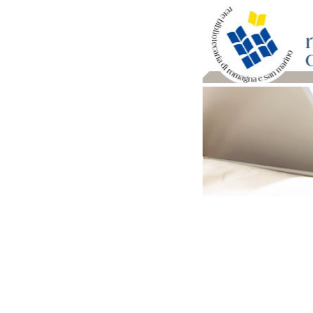
Per bibliotecari e archivi
Documenti e materiale ut
Professione Bibliotecari
Professione Archivista
Piani bibliotecari e archiv
Statistiche
Riviste specializzate e b
Domande frequenti (FAQ