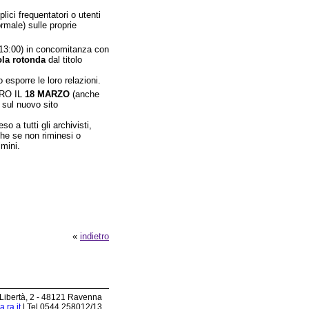
lici frequentatori o utenti
rmale) sulle proprie
0-13:00) in concomitanza con
ola rotonda
dal titolo
 esporre le loro relazioni.
NTRO IL
18 MARZO
(anche
 sul nuovo sito
o a tutti gli archivisti,
nche se non riminesi o
imini.
«
indietro
 Libertà, 2 - 48121 Ravenna
.ra.it
| Tel 0544.258012/13