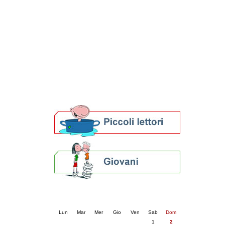
Patto locale per la lettura 2023
Presentazione del Patto per la lettura
della provincia di Ravenna - 2022
Festa del Libro 2014
Bibliopride in Bibliotour
Bibliotour OFF
Parlano del Bibliotour!
Premi e concorsi letterari
SBN: un'eredità per il futuro
Per bibliotecari e archivisti
Calendario eventi
« prec.
agosto 2026
succ. »
Lun
Mar
Mer
Gio
Ven
Sab
Dom
1
2