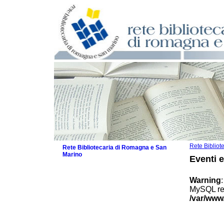
Rete Biblio
Rete Bibliotecaria di Romagna e San
Marino
Eventi 
La Rete
Biblioteche e archivi
Warning
Agenda
MySQL res
Patto intercomunale per la lettura
/var/www
2026
Patto locale per la lettura 2025
Patto locale per la lettura 2024