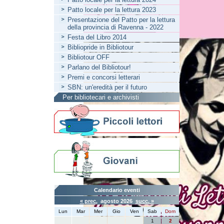
Patto locale per la lettura 2023
Presentazione del Patto per la lettura
della provincia di Ravenna - 2022
Festa del Libro 2014
Bibliopride in Bibliotour
Bibliotour OFF
Parlano del Bibliotour!
Premi e concorsi letterari
SBN: un'eredità per il futuro
Per bibliotecari e archivisti
Calendario eventi
« prec.
agosto 2026
succ. »
Lun
Mar
Mer
Gio
Ven
Sab
Dom
1
2