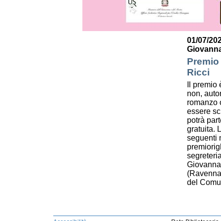
01/07/202
Giovanna
Premio 
Ricci
Il premio è
non, autor
romanzo o
essere scr
potrà par
gratuita.
seguenti m
premiorig
segreteri
Giovanna 
(Ravenna)
del Comun