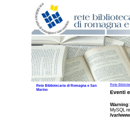
Rete Biblio
Rete Bibliotecaria di Romagna e San
Marino
Eventi 
La Rete
Biblioteche e archivi
Warning
Agenda
MySQL res
Patto intercomunale per la lettura
/var/www
2026
Patto locale per la lettura 2025
Patto locale per la lettura 2024