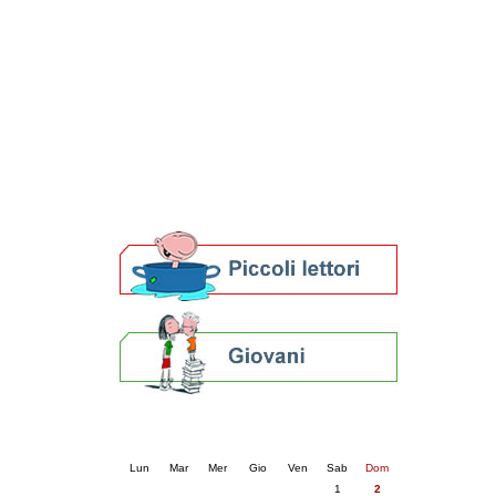
Patto locale per la lettura 2023
Presentazione del Patto per la lettura
della provincia di Ravenna - 2022
Festa del Libro 2014
Bibliopride in Bibliotour
Bibliotour OFF
Parlano del Bibliotour!
Premi e concorsi letterari
SBN: un'eredità per il futuro
Per bibliotecari e archivisti
Calendario eventi
« prec.
agosto 2026
succ. »
Lun
Mar
Mer
Gio
Ven
Sab
Dom
1
2