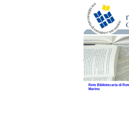
Rete Bibliotecaria di R
Marino
La Rete
Biblioteche e archivi
Agenda
Patto intercomunale per
2026
Patto locale per la let
Patto locale per la let