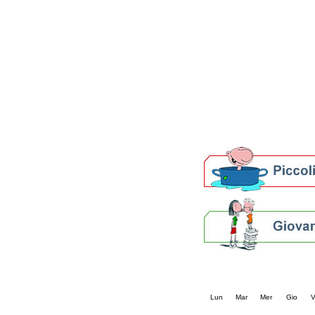
Patto locale per la let
Presentazione del Patto
della provincia di Rav
Festa del Libro 2014
Bibliopride in Bibliotou
Bibliotour OFF
Parlano del Bibliotour!
Premi e concorsi letter
SBN: un'eredità per il 
Per bibliotecari e archivi
Calendario eve
« prec.
agosto 202
Lun
Mar
Mer
Gio
V