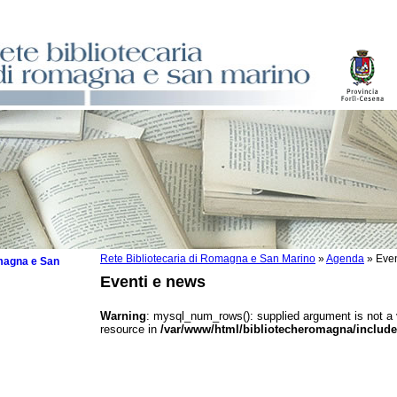
Rete Bibliotecaria di Romagna e San Marino
»
Agenda
»
Even
omagna e San
Eventi e news
Warning
: mysql_num_rows(): supplied argument is not a
resource in
/var/www/html/bibliotecheromagna/include
 la lettura
tura 2025
tura 2024