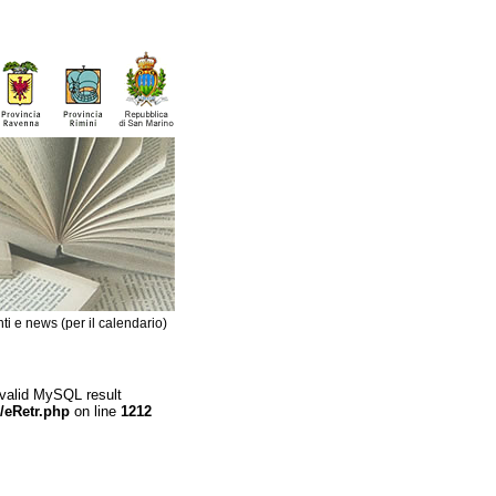
ti e news (per il calendario)
 valid MySQL result
/eRetr.php
on line
1212