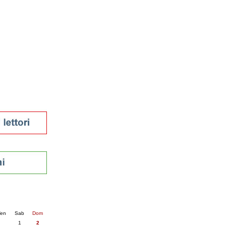
tura 2023
 per la lettura
enna - 2022
r
ari
futuro
sti
nti
6
succ. »
en
Sab
Dom
1
2