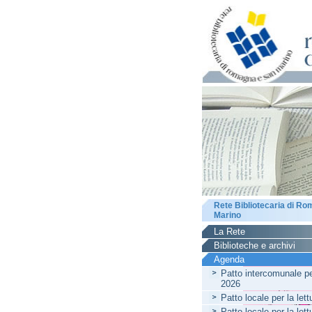
Rete Bibliotecaria di R
Marino
La Rete
Biblioteche e archivi
Agenda
Patto intercomunale per
2026
Patto locale per la let
Patto locale per la let