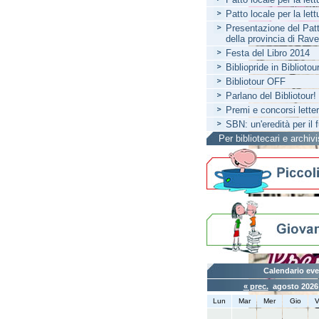
Patto locale per la let
Presentazione del Patto
della provincia di Rav
Festa del Libro 2014
Bibliopride in Bibliotou
Bibliotour OFF
Parlano del Bibliotour!
Premi e concorsi letter
SBN: un'eredità per il 
Per bibliotecari e archivi
Calendario eve
« prec.
agosto 202
Lun
Mar
Mer
Gio
V