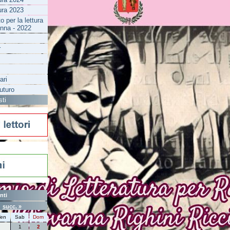
tura 2023
 per la lettura
enna - 2022
r
ari
futuro
sti
nti
6
succ. »
en
Sab
Dom
1
2