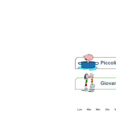
Patto locale per la let
Presentazione del Patto
della provincia di Rav
Festa del Libro 2014
Bibliopride in Bibliotou
Bibliotour OFF
Parlano del Bibliotour!
Premi e concorsi letter
SBN: un'eredità per il 
Per bibliotecari e archivi
Calendario eve
« prec.
agosto 202
Lun
Mar
Mer
Gio
V