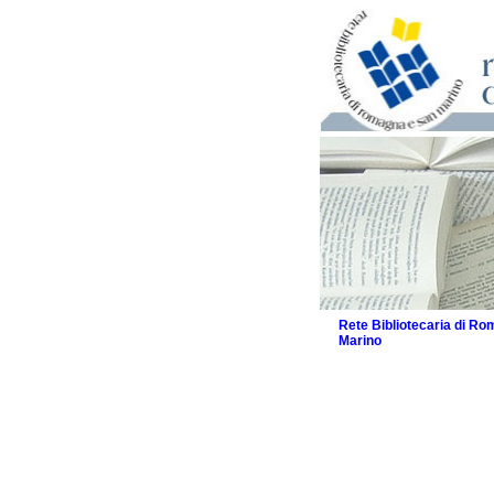
Rete Bibliotecaria di R
Marino
La Rete
Biblioteche e archivi
Agenda
Patto intercomunale per
2026
Patto locale per la let
Patto locale per la let