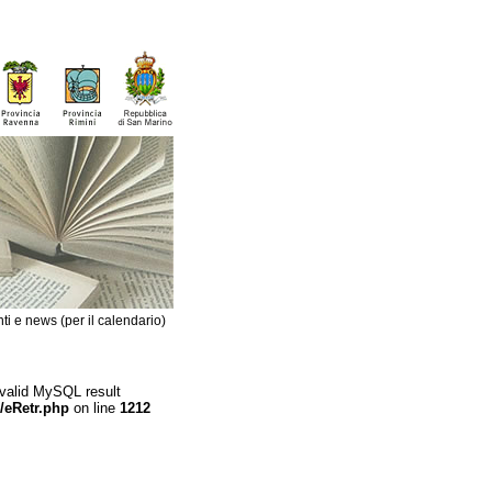
ti e news (per il calendario)
 valid MySQL result
/eRetr.php
on line
1212