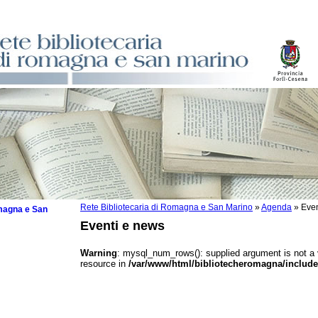
Rete Bibliotecaria di Romagna e San Marino
»
Agenda
»
Even
omagna e San
Eventi e news
Warning
: mysql_num_rows(): supplied argument is not a
resource in
/var/www/html/bibliotecheromagna/include
 la lettura
tura 2025
tura 2024