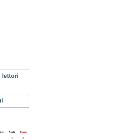
tura 2023
 per la lettura
enna - 2022
r
ari
futuro
sti
nti
6
succ. »
en
Sab
Dom
1
2