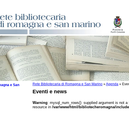
Rete Bibliotecaria di Romagna e San Marino
»
Agenda
»
Even
omagna e San
Eventi e news
Warning
: mysql_num_rows(): supplied argument is not a
resource in
/var/www/html/bibliotecheromagna/include
 la lettura
tura 2025
tura 2024