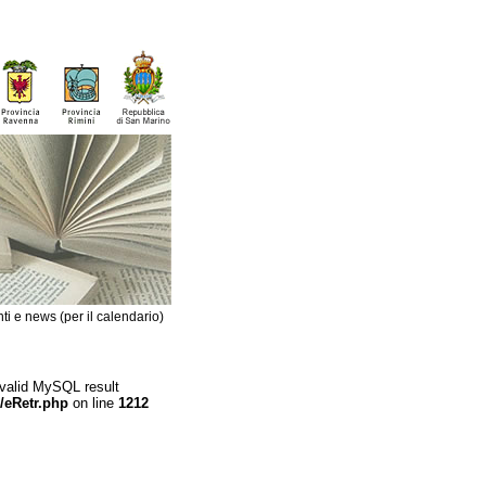
ti e news (per il calendario)
 valid MySQL result
/eRetr.php
on line
1212