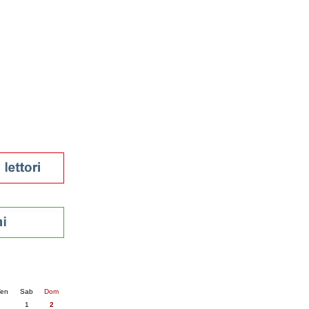
tura 2023
 per la lettura
enna - 2022
r
ari
futuro
sti
nti
6
succ. »
en
Sab
Dom
1
2