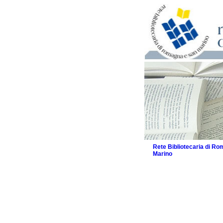
Rete Bibliotecaria di R
Marino
La Rete
Biblioteche e archivi
Agenda
Patto intercomunale per
2026
Patto locale per la let
Patto locale per la let