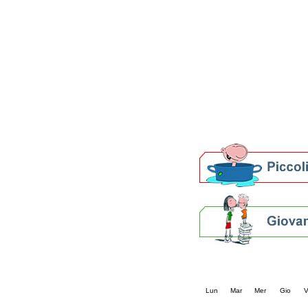
Patto locale per la let
Presentazione del Patto
della provincia di Rav
Festa del Libro 2014
Bibliopride in Bibliotou
Bibliotour OFF
Parlano del Bibliotour!
Premi e concorsi letter
SBN: un'eredità per il 
Per bibliotecari e archivi
Calendario eve
« prec.
agosto 202
Lun
Mar
Mer
Gio
V