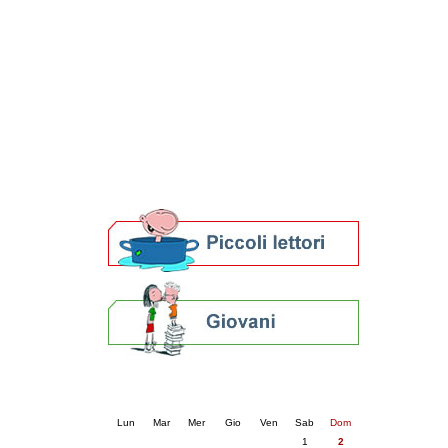
Patto locale per la lettura 2023
Presentazione del Patto per la lettura
della provincia di Ravenna - 2022
Festa del Libro 2014
Bibliopride in Bibliotour
Bibliotour OFF
Parlano del Bibliotour!
Premi e concorsi letterari
SBN: un'eredità per il futuro
Per bibliotecari e archivisti
Calendario eventi
« prec.
agosto 2026
succ. »
Lun
Mar
Mer
Gio
Ven
Sab
Dom
1
2