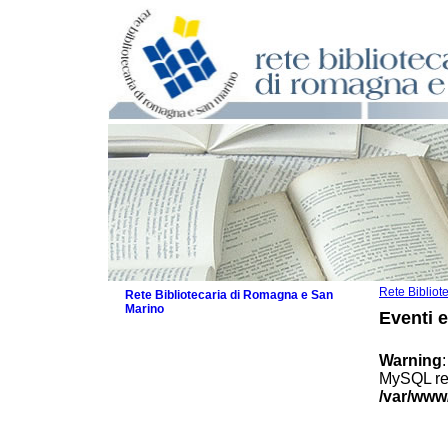
Rete Biblio
Rete Bibliotecaria di Romagna e San
Marino
Eventi 
La Rete
Biblioteche e archivi
Warning
Agenda
MySQL res
Patto intercomunale per la lettura
/var/www
2026
Patto locale per la lettura 2025
Patto locale per la lettura 2024