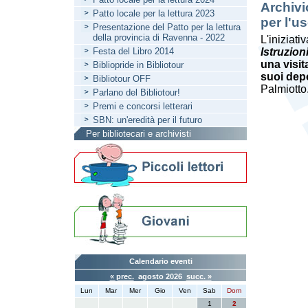
Archivi
Patto locale per la lettura 2023
per l'u
Presentazione del Patto per la lettura
della provincia di Ravenna - 2022
L'iniziati
Festa del Libro 2014
Istruzion
una visit
Bibliopride in Bibliotour
suoi dep
Bibliotour OFF
Palmiotto
Parlano del Bibliotour!
Premi e concorsi letterari
SBN: un'eredità per il futuro
Per bibliotecari e archivisti
Calendario eventi
« prec.
agosto 2026
succ. »
Lun
Mar
Mer
Gio
Ven
Sab
Dom
1
2