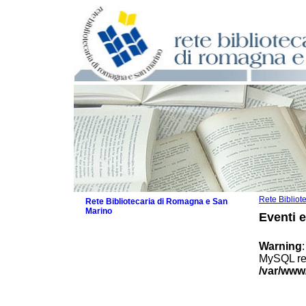
Rete Biblio
Rete Bibliotecaria di Romagna e San
Marino
Eventi 
La Rete
Biblioteche e archivi
Warning
Agenda
MySQL res
Patto intercomunale per la lettura
/var/www
2026
Patto locale per la lettura 2025
Patto locale per la lettura 2024