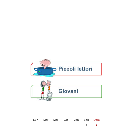
Patto locale per la lettura 2023
Presentazione del Patto per la lettura
della provincia di Ravenna - 2022
Festa del Libro 2014
Bibliopride in Bibliotour
Bibliotour OFF
Parlano del Bibliotour!
Premi e concorsi letterari
SBN: un'eredità per il futuro
Per bibliotecari e archivisti
Calendario eventi
« prec.
agosto 2026
succ. »
Lun
Mar
Mer
Gio
Ven
Sab
Dom
1
2