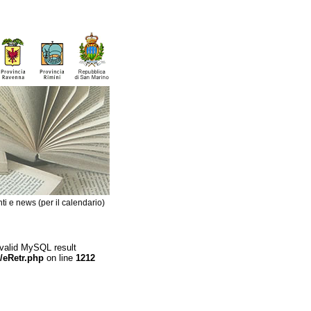
ti e news (per il calendario)
 valid MySQL result
/eRetr.php
on line
1212