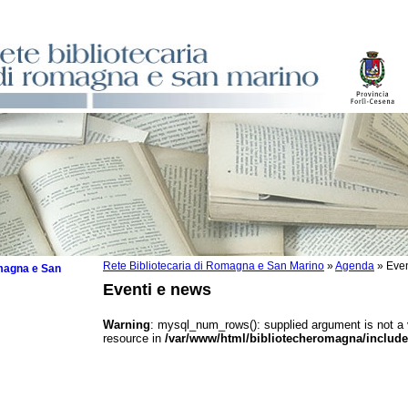
Rete Bibliotecaria di Romagna e San Marino
»
Agenda
»
Even
omagna e San
Eventi e news
Warning
: mysql_num_rows(): supplied argument is not a
resource in
/var/www/html/bibliotecheromagna/include
 la lettura
tura 2025
tura 2024