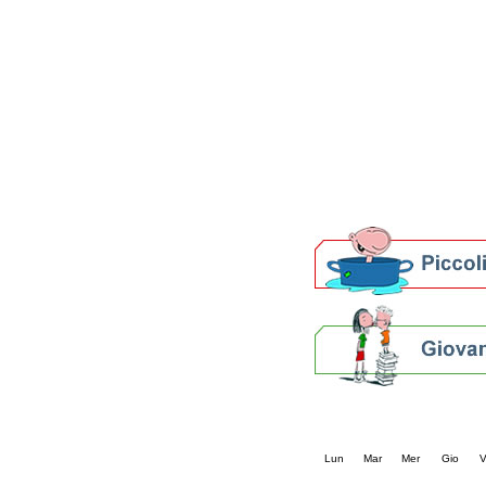
Patto locale per la let
Presentazione del Patto
della provincia di Rav
Festa del Libro 2014
Bibliopride in Bibliotou
Bibliotour OFF
Parlano del Bibliotour!
Premi e concorsi letter
SBN: un'eredità per il 
Per bibliotecari e archivi
Calendario eve
« prec.
agosto 202
Lun
Mar
Mer
Gio
V