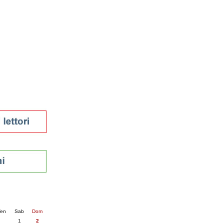
tura 2023
 per la lettura
enna - 2022
r
ari
futuro
sti
nti
6
succ. »
en
Sab
Dom
1
2