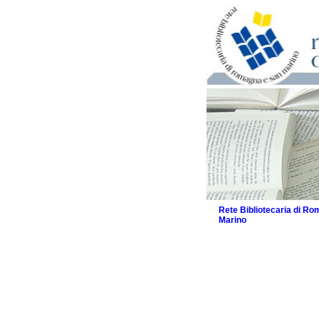
Rete Bibliotecaria di R
Marino
La Rete
Biblioteche e archivi
Agenda
Patto intercomunale per
2026
Patto locale per la let
Patto locale per la let