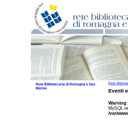
Rete Biblio
Rete Bibliotecaria di Romagna e San
Marino
Eventi 
La Rete
Biblioteche e archivi
Warning
Agenda
MySQL res
Patto intercomunale per la lettura
/var/www
2026
Patto locale per la lettura 2025
Patto locale per la lettura 2024