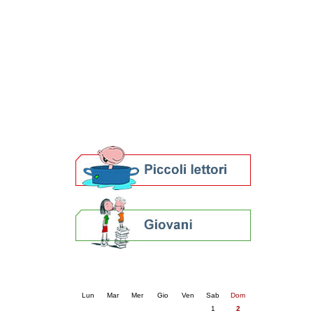
Patto locale per la lettura 2023
Presentazione del Patto per la lettura
della provincia di Ravenna - 2022
Festa del Libro 2014
Bibliopride in Bibliotour
Bibliotour OFF
Parlano del Bibliotour!
Premi e concorsi letterari
SBN: un'eredità per il futuro
Per bibliotecari e archivisti
Calendario eventi
« prec.
agosto 2026
succ. »
Lun
Mar
Mer
Gio
Ven
Sab
Dom
1
2