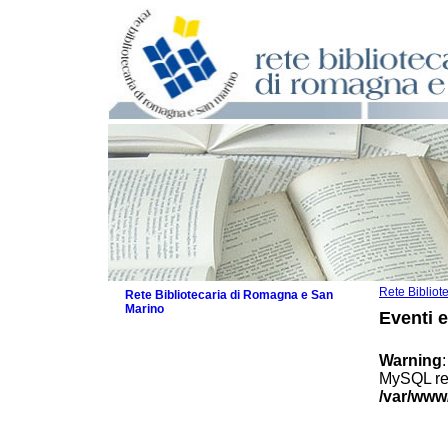
Rete Biblio
Rete Bibliotecaria di Romagna e San
Marino
Eventi 
La Rete
Biblioteche e archivi
Warning
Agenda
MySQL res
Patto intercomunale per la lettura
/var/www
2026
Patto locale per la lettura 2025
Patto locale per la lettura 2024