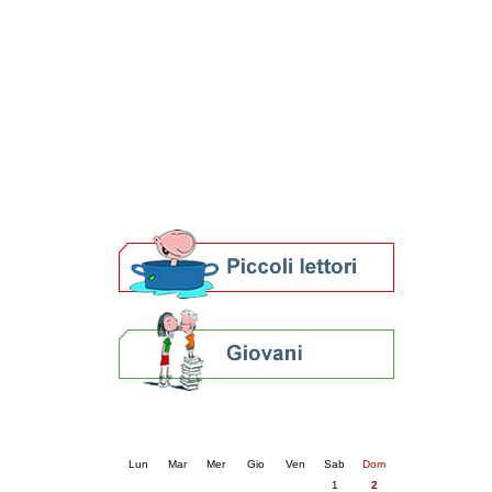
Patto locale per la lettura 2023
Presentazione del Patto per la lettura
della provincia di Ravenna - 2022
Festa del Libro 2014
Bibliopride in Bibliotour
Bibliotour OFF
Parlano del Bibliotour!
Premi e concorsi letterari
SBN: un'eredità per il futuro
Per bibliotecari e archivisti
Calendario eventi
« prec.
agosto 2026
succ. »
Lun
Mar
Mer
Gio
Ven
Sab
Dom
1
2