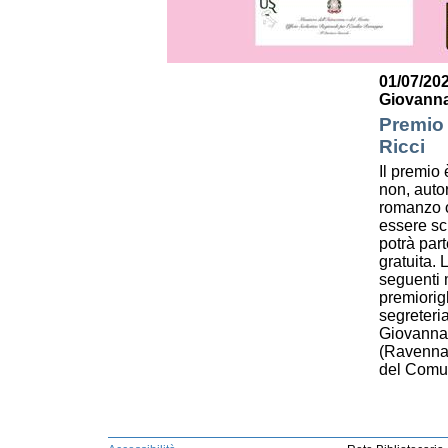
01/07/202
Giovanna
Premio 
Ricci
Il premio è
non, autor
romanzo o
essere scr
potrà par
gratuita.
seguenti m
premiorig
segreteri
Giovanna 
(Ravenna)
del Comun