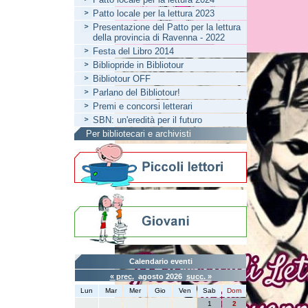
Patto locale per la lettura 2023
Presentazione del Patto per la lettura
della provincia di Ravenna - 2022
Festa del Libro 2014
Bibliopride in Bibliotour
Bibliotour OFF
Parlano del Bibliotour!
Premi e concorsi letterari
SBN: un'eredità per il futuro
Per bibliotecari e archivisti
Calendario eventi
« prec.
agosto 2026
succ. »
Lun
Mar
Mer
Gio
Ven
Sab
Dom
1
2