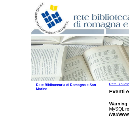
Rete Biblio
Rete Bibliotecaria di Romagna e San
Marino
Eventi 
La Rete
Biblioteche e archivi
Warning
Agenda
MySQL res
Patto intercomunale per la lettura
/var/www
2026
Patto locale per la lettura 2025
Patto locale per la lettura 2024