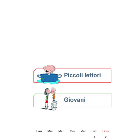
Patto locale per la lettura 2023
Presentazione del Patto per la lettura
della provincia di Ravenna - 2022
Festa del Libro 2014
Bibliopride in Bibliotour
Bibliotour OFF
Parlano del Bibliotour!
Premi e concorsi letterari
SBN: un'eredità per il futuro
Per bibliotecari e archivisti
Calendario eventi
« prec.
agosto 2026
succ. »
Lun
Mar
Mer
Gio
Ven
Sab
Dom
1
2