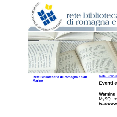
Rete Biblio
Rete Bibliotecaria di Romagna e San
Marino
Eventi 
La Rete
Biblioteche e archivi
Warning
Agenda
MySQL res
Patto intercomunale per la lettura
/var/www
2026
Patto locale per la lettura 2025
Patto locale per la lettura 2024