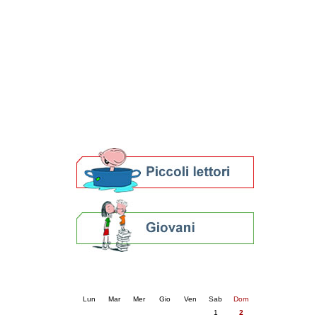
Patto locale per la lettura 2023
Presentazione del Patto per la lettura
della provincia di Ravenna - 2022
Festa del Libro 2014
Bibliopride in Bibliotour
Bibliotour OFF
Parlano del Bibliotour!
Premi e concorsi letterari
SBN: un'eredità per il futuro
Per bibliotecari e archivisti
Calendario eventi
« prec.
agosto 2026
succ. »
Lun
Mar
Mer
Gio
Ven
Sab
Dom
1
2