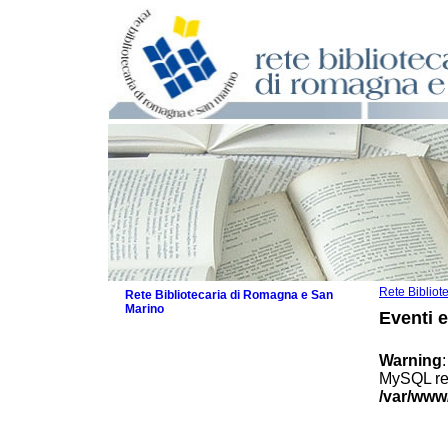
Rete Biblio
Rete Bibliotecaria di Romagna e San
Marino
Eventi 
La Rete
Biblioteche e archivi
Warning
Agenda
MySQL res
Patto intercomunale per la lettura
/var/www
2026
Patto locale per la lettura 2025
Patto locale per la lettura 2024