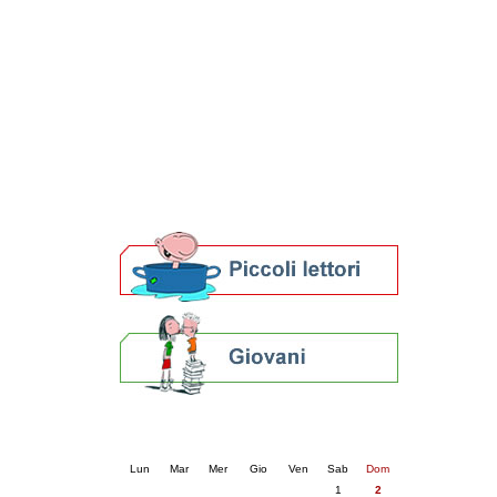
Patto locale per la lettura 2023
Presentazione del Patto per la lettura
della provincia di Ravenna - 2022
Festa del Libro 2014
Bibliopride in Bibliotour
Bibliotour OFF
Parlano del Bibliotour!
Premi e concorsi letterari
SBN: un'eredità per il futuro
Per bibliotecari e archivisti
Calendario eventi
« prec.
agosto 2026
succ. »
Lun
Mar
Mer
Gio
Ven
Sab
Dom
1
2