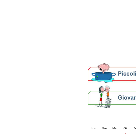
Patto locale per la let
Presentazione del Patto
della provincia di Rav
Festa del Libro 2014
Bibliopride in Bibliotou
Bibliotour OFF
Parlano del Bibliotour!
Premi e concorsi letter
SBN: un'eredità per il 
Per bibliotecari e archivi
Calendario eve
« prec.
maggio 202
Lun
Mar
Mer
Gio
V
1