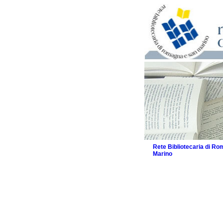
Rete Bibliotecaria di R
Marino
La Rete
Biblioteche e archivi
Agenda
Patto intercomunale per
2026
Patto locale per la let
Patto locale per la let