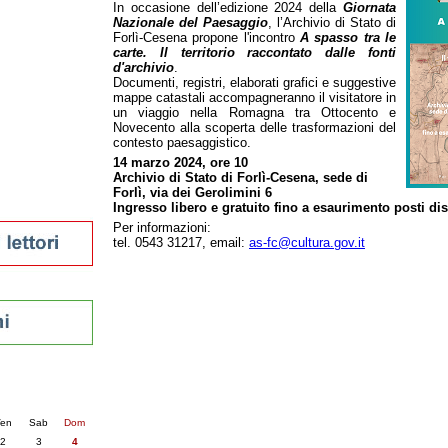
In occasione dell’edizione 2024 della
Giornata
tura 2023
Nazionale del Paesaggio
, l’Archivio di Stato di
Forlì-Cesena propone l'incontro
A spasso tra le
 per la lettura
carte. Il territorio raccontato dalle fonti
enna - 2022
d'archivio
.
Documenti, registri, elaborati grafici e suggestive
r
mappe catastali accompagneranno il visitatore in
un viaggio nella Romagna tra Ottocento e
Novecento alla scoperta delle trasformazioni del
contesto paesaggistico.
ari
14 marzo 2024, ore 10
futuro
Archivio di Stato di Forlì-Cesena, sede di
Forlì, via dei Gerolimini 6
sti
Ingresso libero e gratuito fino a esaurimento posti dis
Per informazioni:
tel. 0543 31217, email:
as-fc@cultura.gov.it
nti
5
succ. »
en
Sab
Dom
2
3
4