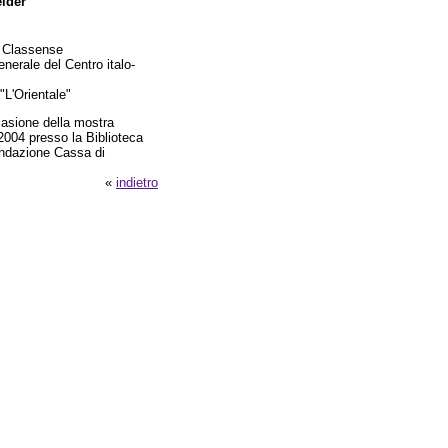
ider
a Classense
enerale del Centro italo-
"L'Orientale"
casione della mostra
2004 presso la Biblioteca
Fondazione Cassa di
«
indietro