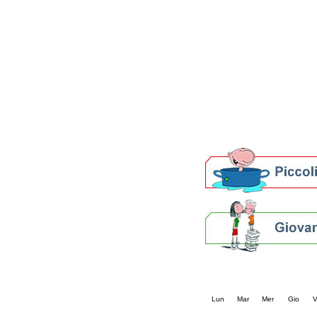
Patto locale per la let
Presentazione del Patto
della provincia di Rav
Festa del Libro 2014
Bibliopride in Bibliotou
Bibliotour OFF
Parlano del Bibliotour!
Premi e concorsi letter
SBN: un'eredità per il 
Per bibliotecari e archivi
Calendario eve
« prec.
agosto 202
Lun
Mar
Mer
Gio
V