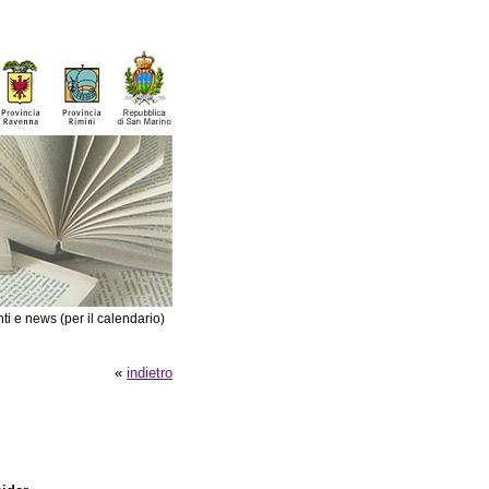
ti e news (per il calendario)
«
indietro