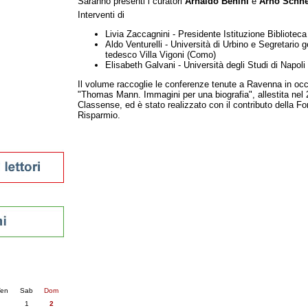
Saranno presenti i curatori
Arnaldo Benini
e
Arno Schne
tura 2023
Interventi di
 per la lettura
Livia Zaccagnini - Presidente Istituzione Bibliotec
enna - 2022
Aldo Venturelli - Università di Urbino e Segretario g
tedesco Villa Vigoni (Como)
Elisabeth Galvani - Università degli Studi di Napoli 
r
Il volume raccoglie le conferenze tenute a Ravenna in oc
"Thomas Mann. Immagini per una biografia", allestita nel 
Classense, ed è stato realizzato con il contributo della 
ari
Risparmio.
futuro
sti
nti
6
succ. »
en
Sab
Dom
1
2