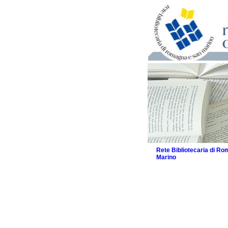
Rete Bibliotecaria di R
Marino
La Rete
Biblioteche e archivi
Agenda
Patto intercomunale per
2026
Patto locale per la let
Patto locale per la let