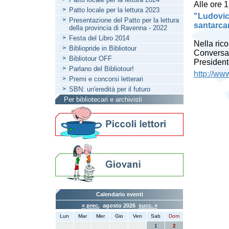
Alle ore 
Patto locale per la lettura 2023
"Ludovic
Presentazione del Patto per la lettura
santarca
della provincia di Ravenna - 2022
Festa del Libro 2014
Nella ric
Bibliopride in Bibliotour
Conversa
Bibliotour OFF
Presiden
Parlano del Bibliotour!
http://ww
Premi e concorsi letterari
SBN: un'eredità per il futuro
Per bibliotecari e archivisti
Calendario eventi
« prec.
agosto 2026
succ. »
Lun
Mar
Mer
Gio
Ven
Sab
Dom
1
2