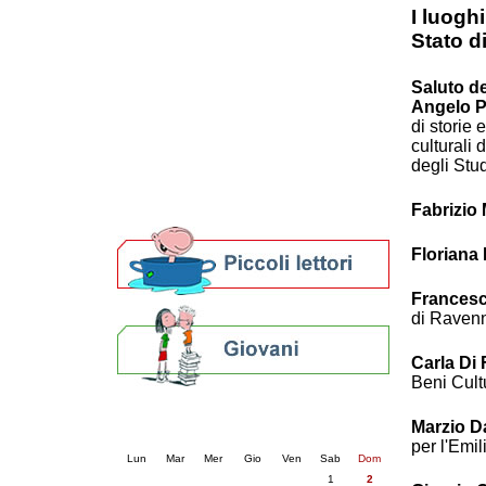
I luogh
Patto locale per la lettura 2023
Stato d
Presentazione del Patto per la lettura
della provincia di Ravenna - 2022
Festa del Libro 2014
Saluto de
Bibliopride in Bibliotour
Angelo P
Bibliotour OFF
di storie
culturali
Parlano del Bibliotour!
degli Stu
Premi e concorsi letterari
SBN: un'eredità per il futuro
Fabrizio 
Per bibliotecari e archivisti
Floriana
Francesc
di Raven
Carla Di
Beni Cult
Calendario eventi
Marzio D
« prec.
agosto 2026
succ. »
per l'Emi
Lun
Mar
Mer
Gio
Ven
Sab
Dom
1
2