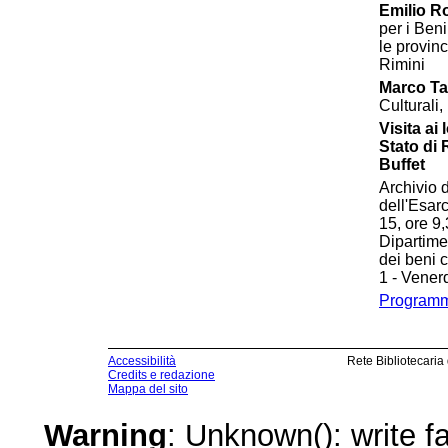
Emilio Ro
per i Beni
le provin
Rimini
Marco Ta
Culturali,
Visita ai
Stato di
Buffet
Archivio 
dell'Esar
15, ore 9
Dipartime
dei beni c
1 - Vener
Programm
Accessibilità
Rete Bibliotecaria
Credits e redazione
Mappa del sito
Warning
: Unknown(): write fa