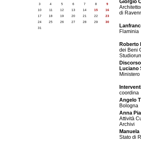
Giorgio 
3
4
5
6
7
8
9
Architetto
10
11
12
13
14
15
16
di Ravenn
17
18
19
20
21
22
23
24
25
26
27
28
29
30
Lanfranco
31
Flaminia
Roberto 
dei Beni 
Studiorum
Discorso
Luciano 
Ministero 
Intervent
coordina
Angelo T
Bologna
Anna Pia 
Attività C
Archivi
Manuela 
Stato di