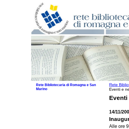
Rete Bibli
Rete Bibliotecaria di Romagna e San
Marino
Eventi e ne
La Rete
Eventi
Biblioteche e archivi
Agenda
14/11/20
Patto intercomunale per la lettura
2026
Inaugur
Patto locale per la lettura 2025
Alle ore 9
Patto locale per la lettura 2024