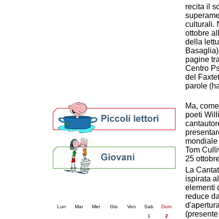
recita il 
Patto locale per la lettura 2023
superamen
Presentazione del Patto per la lettura
culturali.
della provincia di Ravenna - 2022
ottobre a
Festa del Libro 2014
della lett
Bibliopride in Bibliotour
Basaglia),
Bibliotour OFF
pagine tra
Parlano del Bibliotour!
Centro Ps
Premi e concorsi letterari
del Faxte
SBN: un'eredità per il futuro
parole (ha
Per bibliotecari e archivisti
Ma, come s
poeti Wil
cantautor
presentare
mondiale 
Tom Culli
25 ottobre
La Cantat
ispirata a
Calendario eventi
elementi 
reduce da
« prec.
agosto 2026
succ. »
d'apertur
Lun
Mar
Mer
Gio
Ven
Sab
Dom
(presente 
1
2