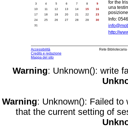
for the I
3
4
5
6
7
8
9
una testim
10
11
12
13
14
15
16
posizione 
17
18
19
20
21
22
23
Info: 054
24
25
26
27
28
29
30
info@moby
31
http://www
Accessibilità
Rete Bibliotecaria
Credits e redazione
Mappa del sito
Warning
: Unknown(): write fa
Unkn
Warning
: Unknown(): Failed to w
that the current setting of s
Unkn