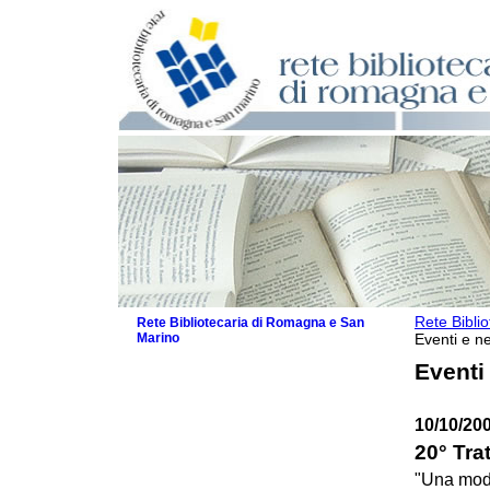
Rete Bibli
Rete Bibliotecaria di Romagna e San
Marino
Eventi e ne
La Rete
Eventi
Biblioteche e archivi
Agenda
10/10/20
Patto intercomunale per la lettura
2026
20° Trat
Patto locale per la lettura 2025
"Una mode
Patto locale per la lettura 2024