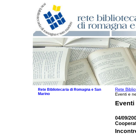
Rete Bibli
Rete Bibliotecaria di Romagna e San
Marino
Eventi e ne
La Rete
Eventi
Biblioteche e archivi
Agenda
04/09/200
Patto intercomunale per la lettura
Cooperat
2026
Patto locale per la lettura 2025
Incontr
Patto locale per la lettura 2024