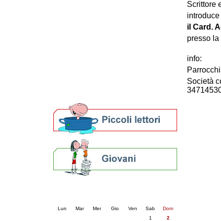
Scrittore 
Patto locale per la lettura 2023
introduce
Presentazione del Patto per la lettura
il Card. A
della provincia di Ravenna - 2022
Festa del Libro 2014
presso la
Bibliopride in Bibliotour
Bibliotour OFF
info:
Parlano del Bibliotour!
Parrocchi
Premi e concorsi letterari
Società c
SBN: un'eredità per il futuro
3471453
Per bibliotecari e archivisti
Calendario eventi
« prec.
agosto 2026
succ. »
Lun
Mar
Mer
Gio
Ven
Sab
Dom
1
2