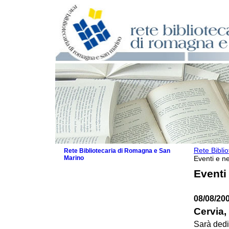
Rete Bibli
Rete Bibliotecaria di Romagna e San
Marino
Eventi e ne
La Rete
Eventi
Biblioteche e archivi
Agenda
08/08/20
Patto intercomunale per la lettura
2026
Cervia,
Patto locale per la lettura 2025
Sarà dedi
Patto locale per la lettura 2024