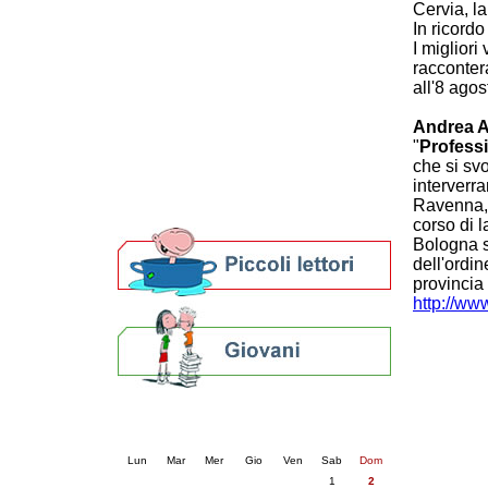
Cervia, l
Patto locale per la lettura 2023
In ricord
Presentazione del Patto per la lettura
I migliori
della provincia di Ravenna - 2022
raccontera
Festa del Libro 2014
all'8 agos
Bibliopride in Bibliotour
Bibliotour OFF
Andrea A
"
Profess
Parlano del Bibliotour!
che si sv
Premi e concorsi letterari
interverr
SBN: un'eredità per il futuro
Ravenna, 
Per bibliotecari e archivisti
corso di l
Bologna 
dell'ordin
provincia
http://www
Calendario eventi
« prec.
agosto 2026
succ. »
Lun
Mar
Mer
Gio
Ven
Sab
Dom
1
2