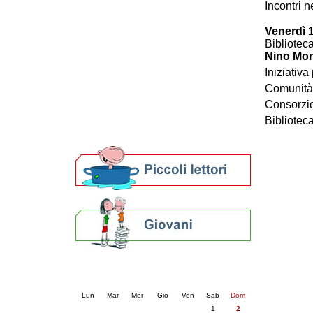
Incontri 
Patto locale per la lettura 2023
Presentazione del Patto per la lettura
Venerdì 
della provincia di Ravenna - 2022
Bibliotec
Festa del Libro 2014
Nino Mon
Bibliopride in Bibliotour
Iniziativ
Bibliotour OFF
Comunità
Parlano del Bibliotour!
Consorzio 
Premi e concorsi letterari
Bibliotec
SBN: un'eredità per il futuro
Per bibliotecari e archivisti
Calendario eventi
« prec.
agosto 2026
succ. »
Lun
Mar
Mer
Gio
Ven
Sab
Dom
1
2