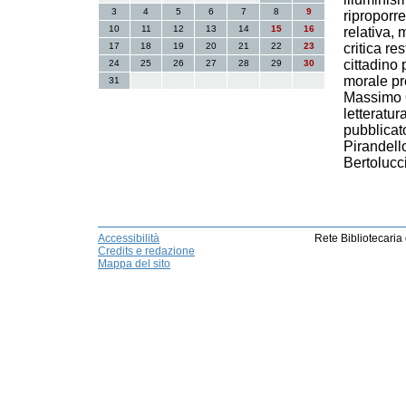
3
4
5
6
7
8
9
riproporre
10
11
12
13
14
15
16
relativa, 
17
18
19
20
21
22
23
critica re
cittadino 
24
25
26
27
28
29
30
morale pr
31
Massimo On
letteratu
pubblicato 
Pirandell
Bertolucc
Accessibilità
Rete Bibliotecaria
Credits e redazione
Mappa del sito