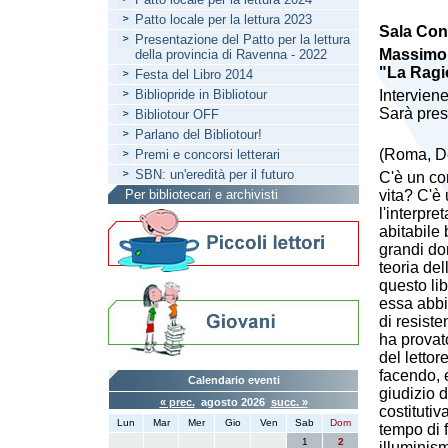
Patto locale per la lettura 2023
Sala Con
Presentazione del Patto per la lettura
Massimo 
della provincia di Ravenna - 2022
"La Ragi
Festa del Libro 2014
Bibliopride in Bibliotour
Intervien
Sarà pres
Bibliotour OFF
Parlano del Bibliotour!
(Roma, Do
Premi e concorsi letterari
SBN: un'eredità per il futuro
C'è un con
Per bibliotecari e archivisti
vita? C'è
l'interpr
abitabile 
grandi dom
teoria del
questo lib
essa abbi
di resiste
ha provato
del letto
facendo, 
Calendario eventi
giudizio d
« prec.
agosto 2026
succ. »
costituti
Lun
Mar
Mer
Gio
Ven
Sab
Dom
tempo di 
1
2
illuminis