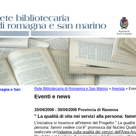
Rete Bibliotecaria di Romagna e San Marino
»
Agenda
»
Even
omagna e San
Eventi e news
10/04/2008 - 30/04/2008 Provincia di Ravenna
" La qualità di vita nei servizi alla persona: fam
 la lettura
L'iniziativa si inserisce all'interno del Progetto "
La qualità 
persona: fammi vedere cos'è
" promossa dal Nucleo Qualità
tura 2025
realizzare un'
indagine sulla qualità dei servizi dell'Area Anz
tura 2024