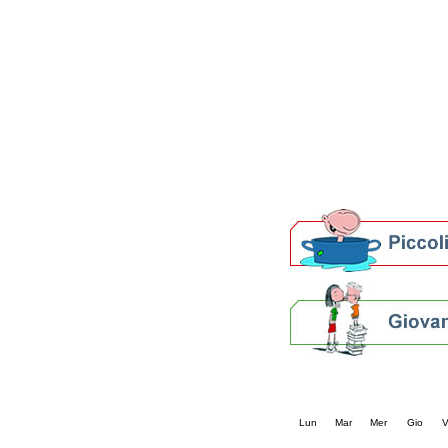
Patto locale per la let
Presentazione del Patto
della provincia di Rav
Festa del Libro 2014
Bibliopride in Bibliotou
Bibliotour OFF
Parlano del Bibliotour!
Premi e concorsi letter
SBN: un'eredità per il 
Per bibliotecari e archivi
Calendario eve
« prec.
agosto 202
Lun
Mar
Mer
Gio
V