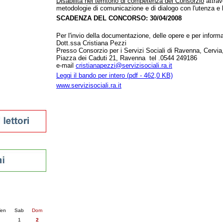
Disabilità nel territorio di competenza del Consorzio
attrav
metodologie di comunicazione e di dialogo con l'utenza e l
tura 2023
SCADENZA DEL CONCORSO: 30/04/2008
 per la lettura
enna - 2022
Per l'invio della documentazione, delle opere e per informaz
Dott.ssa Cristiana Pezzi
r
Presso Consorzio per i Servizi Sociali di Ravenna, Cervia
Piazza dei Caduti 21, Ravenna tel .0544 249186
e-mail
cristianapezzi@servizisociali.ra.it
Leggi il bando per intero (pdf - 462,0 KB)
ari
www.servizisociali.ra.it
futuro
sti
nti
6
succ. »
en
Sab
Dom
1
2