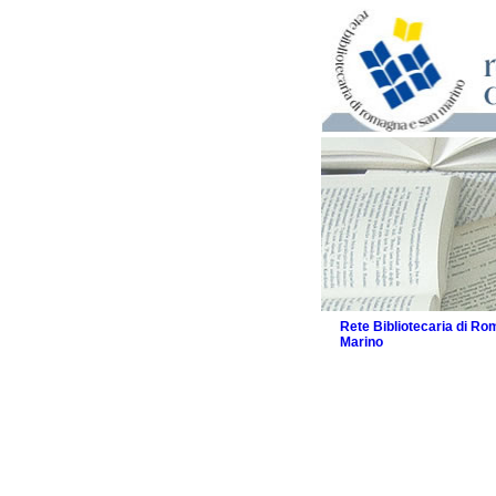
Rete Bibliotecaria di R
Marino
La Rete
Biblioteche e archivi
Agenda
Patto intercomunale per
2026
Patto locale per la let
Patto locale per la let