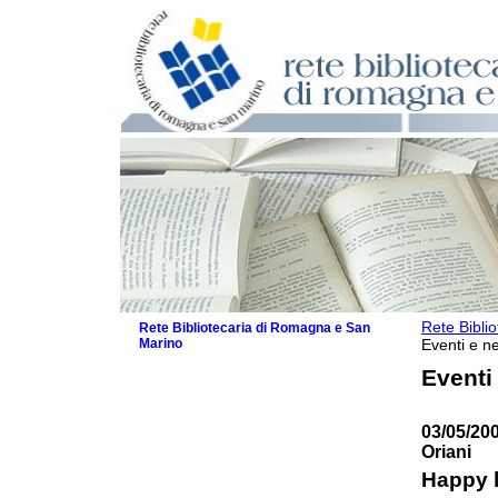
Rete Bibli
Rete Bibliotecaria di Romagna e San
Marino
Eventi e ne
La Rete
Eventi
Biblioteche e archivi
Agenda
03/05/20
Patto intercomunale per la lettura
Oriani
2026
Patto locale per la lettura 2025
Happy h
Patto locale per la lettura 2024