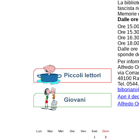
La bibliot
Patto locale per la lettura 2023
fascista r
Presentazione del Patto per la lettura
Memorie de
della provincia di Ravenna - 2022
Dalle ore
Festa del Libro 2014
Ore 15.00:
Bibliopride in Bibliotour
Ore 15.30:
Bibliotour OFF
Ore 16.30
Parlano del Bibliotour!
Ore 18.00:
Premi e concorsi letterari
Dalle ore 
SBN: un'eredità per il futuro
sponde d
Per bibliotecari e archivisti
Per infor
Alfredo O
via Corra
48100 R
Tel. 0544
biboriani
Apri il de
Alfredo O
Calendario eventi
« prec.
agosto 2026
succ. »
Lun
Mar
Mer
Gio
Ven
Sab
Dom
1
2