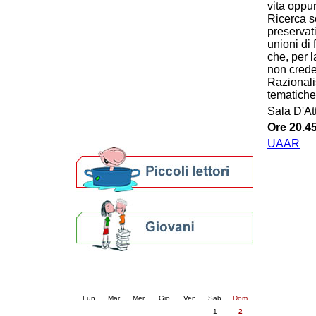
vita oppu
Patto locale per la lettura 2023
Ricerca s
Presentazione del Patto per la lettura
preservati
della provincia di Ravenna - 2022
unioni di 
Festa del Libro 2014
che, per 
Bibliopride in Bibliotour
non crede
Bibliotour OFF
Razionali
tematiche 
Parlano del Bibliotour!
Premi e concorsi letterari
Sala D'At
SBN: un'eredità per il futuro
Ore 20.4
Per bibliotecari e archivisti
UAAR
Calendario eventi
« prec.
agosto 2026
succ. »
Lun
Mar
Mer
Gio
Ven
Sab
Dom
1
2