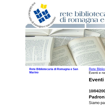
Rete Bibli
Rete Bibliotecaria di Romagna e San
Marino
Eventi e ne
La Rete
Eventi
Biblioteche e archivi
Agenda
10/04/20
Patto intercomunale per la lettura
2026
Padroni
Patto locale per la lettura 2025
Siamo pad
Patto locale per la lettura 2024