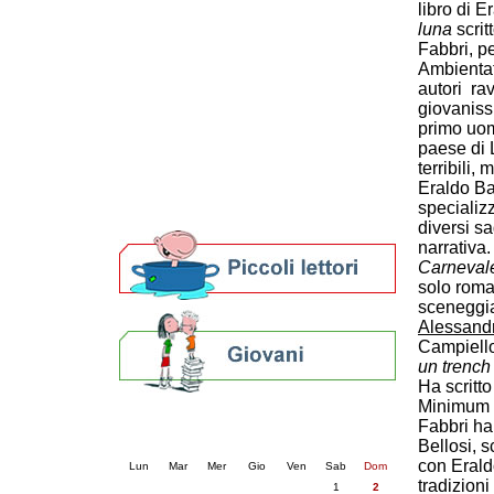
libro di E
Patto locale per la lettura 2023
luna
scrit
Presentazione del Patto per la lettura
Fabbri, p
della provincia di Ravenna - 2022
Ambientat
Festa del Libro 2014
autori rav
Bibliopride in Bibliotour
giovaniss
Bibliotour OFF
primo uom
paese di 
Parlano del Bibliotour!
terribili,
Premi e concorsi letterari
Eraldo Ba
SBN: un'eredità per il futuro
specializz
Per bibliotecari e archivisti
diversi sa
narrativa.
Carneval
solo roman
sceneggiat
Alessand
Campiello
un trench 
Ha scritt
Minimum F
Calendario eventi
Fabbri ha
« prec.
agosto 2026
succ. »
Bellosi, 
con Eraldo
Lun
Mar
Mer
Gio
Ven
Sab
Dom
tradizioni
1
2