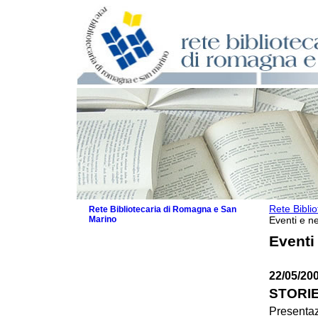
Rete Bibli
Rete Bibliotecaria di Romagna e San
Marino
Eventi e ne
La Rete
Eventi
Biblioteche e archivi
Agenda
22/05/20
Patto intercomunale per la lettura
2026
STORIE 
Patto locale per la lettura 2025
Presentaz
Patto locale per la lettura 2024