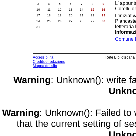
L' appunt
3
4
5
6
7
8
9
Corelli, o
10
11
12
13
14
15
16
L'iniziat
17
18
19
20
21
22
23
Piancaste
24
25
26
27
28
29
30
letterari
31
Informaz
Comune 
Accessibilità
Rete Bibliotecaria
Credits e redazione
Mappa del sito
Warning
: Unknown(): write fa
Unkn
Warning
: Unknown(): Failed to w
that the current setting of s
Unkn