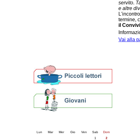
servito
.
T
Patto locale per la lettura 2023
e altre di
Presentazione del Patto per la lettura
L'incontro 
della provincia di Ravenna - 2022
termine,
Festa del Libro 2014
il Conviv
Bibliopride in Bibliotour
Informazi
Bibliotour OFF
Vai alla p
Parlano del Bibliotour!
Premi e concorsi letterari
SBN: un'eredità per il futuro
Per bibliotecari e archivisti
Calendario eventi
« prec.
agosto 2026
succ. »
Lun
Mar
Mer
Gio
Ven
Sab
Dom
1
2