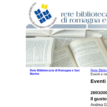
Rete Bibli
Rete Bibliotecaria di Romagna e San
Marino
Eventi e ne
La Rete
Eventi
Biblioteche e archivi
Agenda
28/03/20
Patto intercomunale per la lettura
2026
Il gusto
Patto locale per la lettura 2025
Andrea G.
Patto locale per la lettura 2024