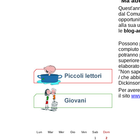
"Ma ad
Patto locale per la lettura 2023
Quest'ann
Presentazione del Patto per la lettura
dal Comun
della provincia di Ravenna - 2022
opportuni
Festa del Libro 2014
alla sua u
Bibliopride in Bibliotour
le
blog-a
Bibliotour OFF
Parlano del Bibliotour!
Possono p
Premi e concorsi letterari
compiuto 
SBN: un'eredità per il futuro
potranno 
superiore
Per bibliotecari e archivisti
elaborato
"Non sape
/ che abb
Dickinson
Per avere
il sito
www
Calendario eventi
« prec.
agosto 2026
succ. »
Lun
Mar
Mer
Gio
Ven
Sab
Dom
1
2