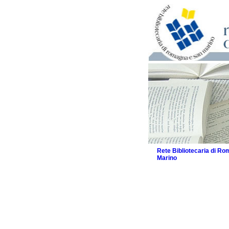
Rete Bibliotecaria di R
Marino
La Rete
Biblioteche e archivi
Agenda
Patto intercomunale per
2026
Patto locale per la let
Patto locale per la let