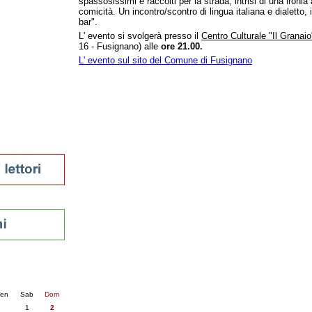
spassosissimi e raccolti per la strada, intrisi di una ironi
comicità. Un incontro/scontro di lingua italiana e dialetto, 
tura 2023
bar".
 per la lettura
L' evento si svolgerà presso il
Centro Culturale "Il Granaio
enna - 2022
16 - Fusignano) alle
ore 21.00.
L' evento sul sito del Comune di Fusignano
r
ari
futuro
sti
nti
6
succ. »
en
Sab
Dom
1
2