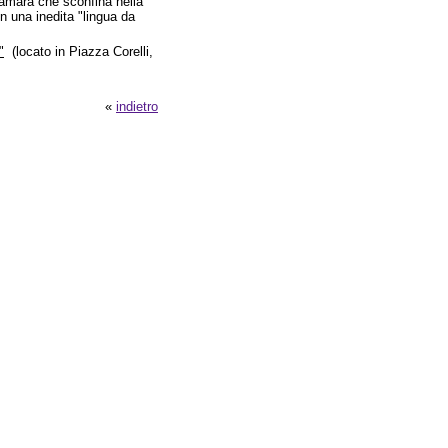
a amara che sconfina nella
in una inedita "lingua da
"
(locato in Piazza Corelli,
«
indietro