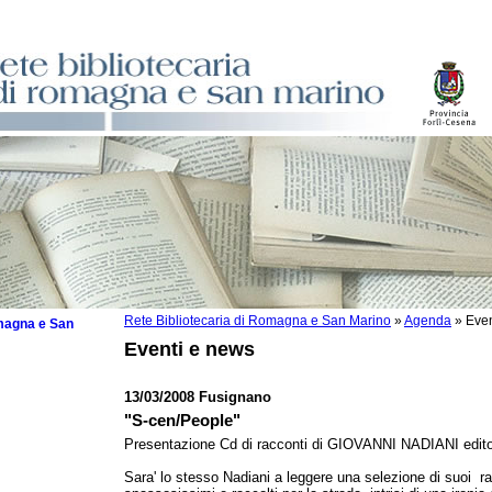
Rete Bibliotecaria di Romagna e San Marino
»
Agenda
»
Even
omagna e San
Eventi e news
13/03/2008 Fusignano
"S-cen/People"
 la lettura
Presentazione Cd di racconti di GIOVANNI NADIANI edito
tura 2025
Sara' lo stesso Nadiani a leggere una selezione di suoi r
tura 2024