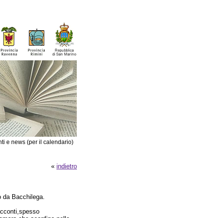
ti e news (per il calendario)
«
indietro
 da Bacchilega.
acconti,spesso