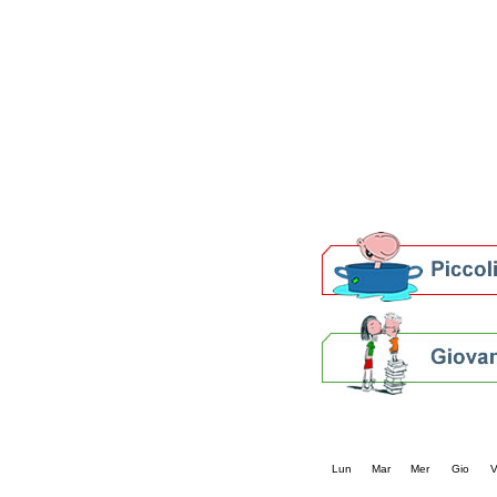
Patto locale per la let
Presentazione del Patto
della provincia di Rav
Festa del Libro 2014
Bibliopride in Bibliotou
Bibliotour OFF
Parlano del Bibliotour!
Premi e concorsi letter
SBN: un'eredità per il 
Per bibliotecari e archivi
Calendario eve
« prec.
agosto 202
Lun
Mar
Mer
Gio
V