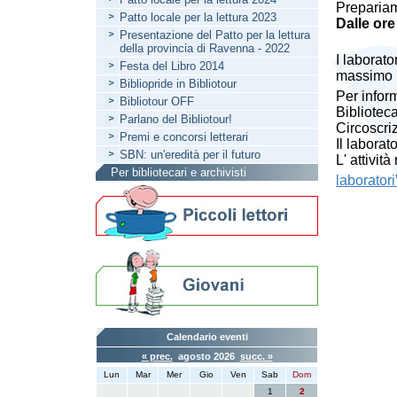
Prepariam
Patto locale per la lettura 2023
Dalle
ore
Presentazione del Patto per la lettura
della provincia di Ravenna - 2022
I laborato
Festa del Libro 2014
massimo 1
Bibliopride in Bibliotour
Per inform
Bibliotour OFF
Bibliotec
Parlano del Bibliotour!
Circoscri
Premi e concorsi letterari
Il laborat
SBN: un'eredità per il futuro
L' attivit
Per bibliotecari e archivisti
laborator
Calendario eventi
« prec.
agosto 2026
succ. »
Lun
Mar
Mer
Gio
Ven
Sab
Dom
1
2