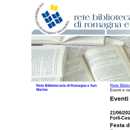
Rete Bibli
Rete Bibliotecaria di Romagna e San
Marino
Eventi e ne
La Rete
Eventi
Biblioteche e archivi
Agenda
21/06/202
Patto intercomunale per la lettura
Forlì-Ce
2026
Patto locale per la lettura 2025
Festa d
Patto locale per la lettura 2024