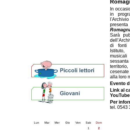
Romag
Patto locale per la lettura 2023
In occasi
Presentazione del Patto per la lettura
in prog
della provincia di Ravenna - 2022
l'Archiv
Festa del Libro 2014
presenta l
Bibliopride in Bibliotour
Romagn
Bibliotour OFF
Sarà pub
Parlano del Bibliotour!
dell’Arch
Premi e concorsi letterari
di fonti
Istituto
SBN: un'eredità per il futuro
musicali
Per bibliotecari e archivisti
sessanta
territori
cesenate 
alla loro 
Evento di
Link al c
YouTube
Per info
tel. 0543
Calendario eventi
« prec.
agosto 2026
succ. »
Lun
Mar
Mer
Gio
Ven
Sab
Dom
1
2