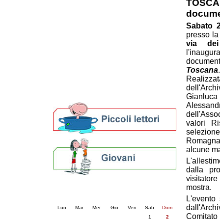
TOSCAN
Patto locale per la lettura 2023
docume
Presentazione del Patto per la lettura
Sabato 2
della provincia di Ravenna - 2022
presso la
Festa del Libro 2014
via dei
Bibliopride in Bibliotour
l'inau
Bibliotour OFF
document
Parlano del Bibliotour!
Toscana
.
Premi e concorsi letterari
Realizz
SBN: un'eredità per il futuro
dell'Arch
Per bibliotecari e archivisti
Gianluc
Alessand
dell'Ass
valori R
selezione
Romagna 
alcune ma
L'allestim
dalla pr
visitator
mostra.
Calendario eventi
« prec.
agosto 2026
succ. »
L'evento 
dall'Arc
Lun
Mar
Mer
Gio
Ven
Sab
Dom
Comitato
1
2