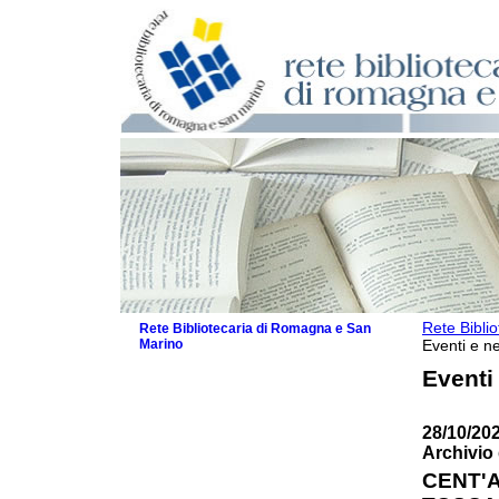
Rete Bibli
Rete Bibliotecaria di Romagna e San
Marino
Eventi e ne
La Rete
Eventi
Biblioteche e archivi
Agenda
28/10/202
Patto intercomunale per la lettura
Archivio 
2026
Patto locale per la lettura 2025
CENT'
Patto locale per la lettura 2024