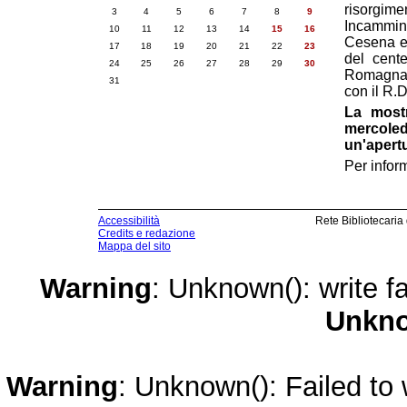
risorgim
3
4
5
6
7
8
9
Incammina
10
11
12
13
14
15
16
Cesena e
17
18
19
20
21
22
23
del cent
24
25
26
27
28
29
30
Romagna T
31
con il R.
La mostr
mercoledì
un'apertu
Per infor
Accessibilità
Rete Bibliotecaria
Credits e redazione
Mappa del sito
Warning
: Unknown(): write fa
Unkn
Warning
: Unknown(): Failed to w