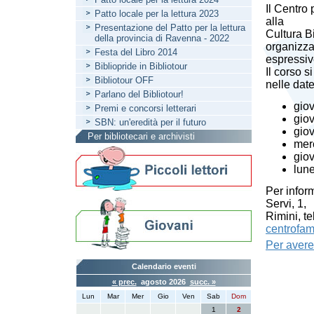
Il Centro
Patto locale per la lettura 2023
alla
Presentazione del Patto per la lettura
Cultura B
della provincia di Ravenna - 2022
organizza
Festa del Libro 2014
espressive
Bibliopride in Bibliotour
Il corso s
Bibliotour OFF
nelle date
Parlano del Bibliotour!
gio
Premi e concorsi letterari
gio
SBN: un'eredità per il futuro
gio
Per bibliotecari e archivisti
mer
gio
lun
Per inform
Servi, 1,
Rimini, t
centrofam
Per avere 
Calendario eventi
« prec.
agosto 2026
succ. »
Lun
Mar
Mer
Gio
Ven
Sab
Dom
1
2