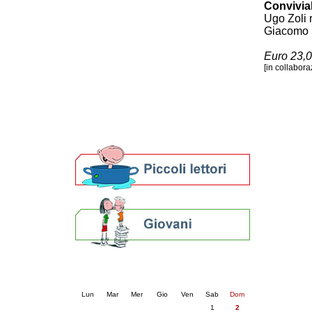
Convivia
Patto locale per la lettura 2023
Ugo Zoli r
Presentazione del Patto per la lettura
Giacomo 
della provincia di Ravenna - 2022
Festa del Libro 2014
Euro 23,0
Bibliopride in Bibliotour
[in collabora
Bibliotour OFF
Parlano del Bibliotour!
Premi e concorsi letterari
SBN: un'eredità per il futuro
Per bibliotecari e archivisti
Calendario eventi
« prec.
agosto 2026
succ. »
Lun
Mar
Mer
Gio
Ven
Sab
Dom
1
2