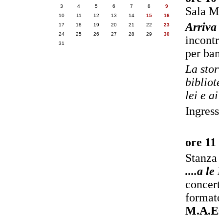
3
4
5
6
7
8
9
Sala M
10
11
12
13
14
15
16
Arriva 
17
18
19
20
21
22
23
24
25
26
27
28
29
30
incontr
31
per ba
La sto
bibliot
lei e a
Ingress
ore 11
Stanza
....a 
concert
format
M.A.Es