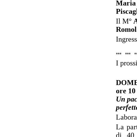
Maria 
Piscagl
Il
M°
A
Romol
Ingress
*** **
I pros
DOME
ore 10
Un pacc
perfet
Labora
La par
di 40 