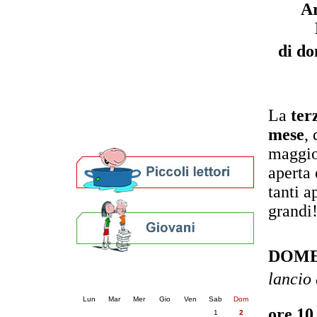
A
Patto locale per la lettura 2023
Presentazione del Patto per la lettura
della provincia di Ravenna - 2022
di do
Festa del Libro 2014
Bibliopride in Bibliotour
Bibliotour OFF
Parlano del Bibliotour!
Premi e concorsi letterari
La
ter
SBN: un'eredità per il futuro
mese
,
Per bibliotecari e archivisti
maggio,
aperta
tanti a
grandi
DOME
Calendario eventi
lancio
« prec.
agosto 2026
succ. »
Lun
Mar
Mer
Gio
Ven
Sab
Dom
ore 10
1
2