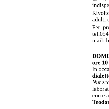
indisp
Rivolto
adulti
Per
pr
tel.05
mail: 
DOME
ore 10
In occ
dialett
Nut zcó
labora
con e a
Teodo