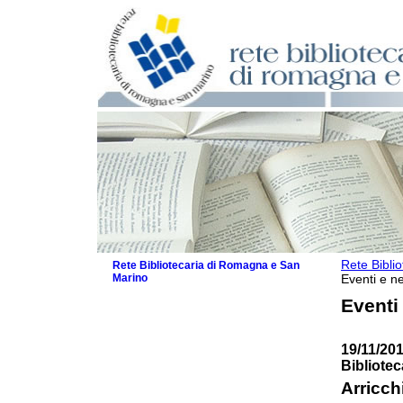
Rete Bibli
Rete Bibliotecaria di Romagna e San
Marino
Eventi e ne
La Rete
Eventi
Biblioteche e archivi
Agenda
19/11/201
Patto intercomunale per la lettura
Bibliote
2026
Patto locale per la lettura 2025
Arricc
Patto locale per la lettura 2024