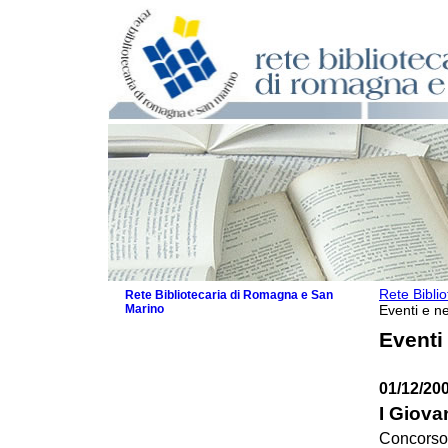
Rete Bibli
Rete Bibliotecaria di Romagna e San
Marino
Eventi e ne
La Rete
Eventi
Biblioteche e archivi
Agenda
01/12/20
Patto intercomunale per la lettura
2026
I Giova
Patto locale per la lettura 2025
Concorso 
Patto locale per la lettura 2024