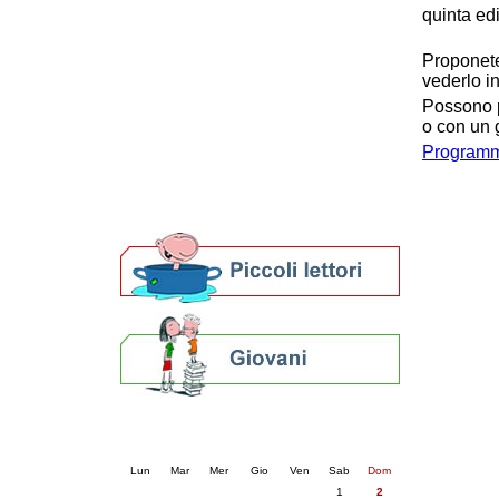
quinta ed
Patto locale per la lettura 2023
Presentazione del Patto per la lettura
Proponete
della provincia di Ravenna - 2022
vederlo i
Festa del Libro 2014
Bibliopride in Bibliotour
Possono pa
o con un 
Bibliotour OFF
Parlano del Bibliotour!
Programma
Premi e concorsi letterari
SBN: un'eredità per il futuro
Per bibliotecari e archivisti
Calendario eventi
« prec.
agosto 2026
succ. »
Lun
Mar
Mer
Gio
Ven
Sab
Dom
1
2