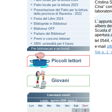
Cristina S
Patto locale per la lettura 2023
Cina
" co
Presentazione del Patto per la lettura
laboratori
della provincia di Ravenna - 2022
Festa del Libro 2014
L' appunta
Bibliopride in Bibliotour
albero dei
Bibliotour OFF
Scuola d' 
Parlano del Bibliotour!
apertura a
Premi e concorsi letterari
tel 0544.
SBN: un'eredità per il futuro
e-mail
al
Per bibliotecari e archivisti
Vai a...L' 
Calendario eventi
« prec.
agosto 2026
succ. »
Lun
Mar
Mer
Gio
Ven
Sab
Dom
1
2