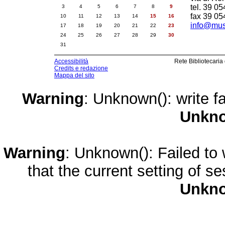
tel. 39 0
3
4
5
6
7
8
9
fax 39 0
10
11
12
13
14
15
16
info@muse
17
18
19
20
21
22
23
24
25
26
27
28
29
30
31
Accessibilità
Rete Bibliotecaria
Credits e redazione
Mappa del sito
Warning
: Unknown(): write fa
Unkn
Warning
: Unknown(): Failed to w
that the current setting of s
Unkn