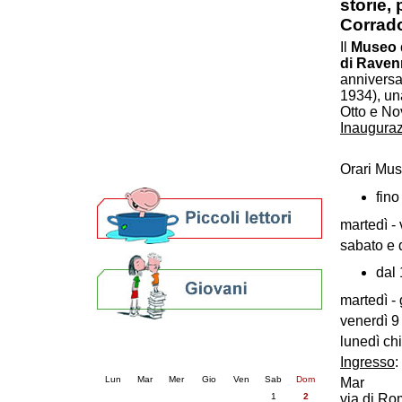
storie,
Patto locale per la lettura 2023
Corrado
Presentazione del Patto per la lettura
Il
Museo d
della provincia di Ravenna - 2022
di Raven
Festa del Libro 2014
anniversa
Bibliopride in Bibliotour
1934), una
Bibliotour OFF
Otto e No
Parlano del Bibliotour!
Inaugura
Premi e concorsi letterari
ore 1
SBN: un'eredità per il futuro
Orari Muse
Per bibliotecari e archivisti
fino
martedì - 
sabato e 
dal 
martedì - 
venerdì 9
lunedì ch
Calendario eventi
Ingresso
:
« prec.
agosto 2026
succ. »
Lun
Mar
Mer
Gio
Ven
Sab
Dom
Mar
1
2
via di R