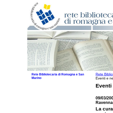
Rete Bibli
Rete Bibliotecaria di Romagna e San
Marino
Eventi e ne
La Rete
Eventi
Biblioteche e archivi
Agenda
09/03/200
Patto intercomunale per la lettura
Ravenna
2026
Patto locale per la lettura 2025
La cura
Patto locale per la lettura 2024