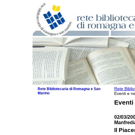
Rete Bibli
Rete Bibliotecaria di Romagna e San
Marino
Eventi e ne
La Rete
Eventi
Biblioteche e archivi
Agenda
02/03/20
Patto intercomunale per la lettura
Manfredi
2026
Patto locale per la lettura 2025
Il Piac
Patto locale per la lettura 2024