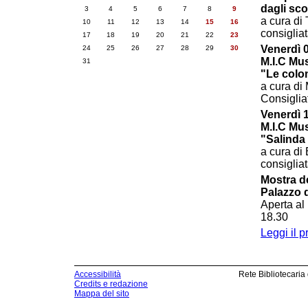
dagli sco
3
4
5
6
7
8
9
a cura di 
10
11
12
13
14
15
16
consiglia
17
18
19
20
21
22
23
Venerdì 
24
25
26
27
28
29
30
M.I.C Mu
31
"Le colo
a cura di
Consiglia
Venerdì 
M.I.C Mu
"Salinda 
a cura di
consiglia
Mostra de
Palazzo 
Aperta al 
18.30
Leggi il 
Accessibilità
Rete Bibliotecaria
Credits e redazione
Mappa del sito