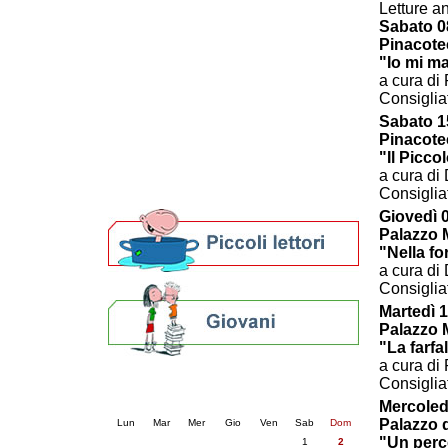
Letture a
Patto locale per la lettura 2023
Sabato 0
Presentazione del Patto per la lettura
Pinacot
della provincia di Ravenna - 2022
"Io mi ma
Festa del Libro 2014
a cura di
Bibliopride in Bibliotour
Consiglia
Bibliotour OFF
Sabato 1
Parlano del Bibliotour!
Pinacot
Premi e concorsi letterari
"Il Picco
SBN: un'eredità per il futuro
a cura di
Consiglia
Per bibliotecari e archivisti
Giovedì 
Palazzo M
"Nella fo
a cura di
Consiglia
Martedì 1
Palazzo M
"La farfal
a cura di
Calendario eventi
Consiglia
« prec.
agosto 2026
succ. »
Mercoled
Palazzo 
Lun
Mar
Mer
Gio
Ven
Sab
Dom
"Un perco
1
2