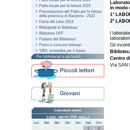
Laborator
Patto locale per la lettura 2023
in modo 
Presentazione del Patto per la lettura
1° LABO
della provincia di Ravenna - 2022
2° LABO
Festa del Libro 2014
Bibliopride in Bibliotour
I laborat
Bibliotour OFF
laboratori
Parlano del Bibliotour!
Gli incont
Premi e concorsi letterari
SBN: un'eredità per il futuro
Bibliotec
Per bibliotecari e archivisti
Centro d
Via SAN
Calendario eventi
« prec.
agosto 2026
succ. »
Lun
Mar
Mer
Gio
Ven
Sab
Dom
1
2